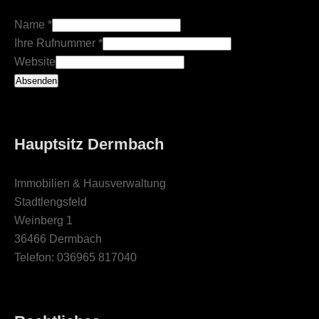
Name
*
Ihre Rufnummer
*
Website
Absenden
Hauptsitz Dermbach
Immobilien & Hausverwaltung
Stadtlengsfeld
Weinberg 1
36466 Dermbach
Telefon: 036965 817040