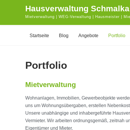
Skip
Hausverwaltung Schmalka
to
Mietverwaltung | WEG-Verwaltung | Hausmeister | Mi
content
Startseite
Blog
Angebote
Portfolio
Portfolio
Mietverwaltung
Wohnanlagen, Immobilien, Gewerbeobjekte werden 
uns um Wohnungsübergaben, erstellen Nebenkost
Unsere unabhängige und inhabergeführte Hausverw
Vermieter. Wir arbeiten ordnungsgemäß, zeitnah un
Eigentümer und Mieter.