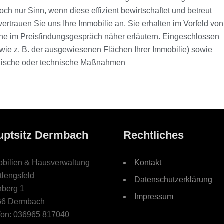
ch nur Sinn, wenn diese effizient bewirtschaftet und betreut
vertrauen Sie uns Ihre Immobilie an. Sie erhalten im Vorfeld von
rne im Preisfindungsgespräch näher erläutern. Eingeschlossen
wie z. B. der ausgewiesenen Flächen Ihrer Immobilie) sowie
nische oder technische Maßnahmen
uptsitz Dermbach
Rechtliches
bilien & Hausverwaltung
Kontakt
tlengsfeld
Datenschutzerklärung
berg 1
Impressum
66 Dermbach
fon: 036965 817040