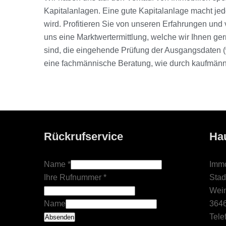
Kapitalanlagen. Eine gute Kapitalanlage macht jedo
wird. Profitieren Sie von unseren Erfahrungen und 
uns eine Marktwertermittlung, welche wir Ihnen ge
sind, die eingehende Prüfung der Ausgangsdaten (
eine fachmännische Beratung, wie durch kaufmän
Rückrufservice
Ha
Name
*
Immo
Ihre Rufnummer
*
Stad
Wein
Name
364
Tele
Absenden