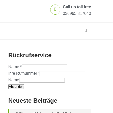
Call us toll free
036965 817040
Rückrufservice
Name
*
Ihre Rufnummer
*
Name
Absenden
n.
Neueste Beiträge