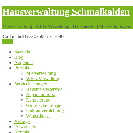
Skip
Hausverwaltung Schmalkalden
to
content
Mietverwaltung | WEG-Verwaltung | Hausmeister | Mietwohnungen |
Call us toll free
036965 817040
Menu
Startseite
Blog
Angebote
Portfolio
Mietverwaltung
WEG-Verwaltung
Serviceleistungen
Hausmeisterservice
Reparaturauftrag
Renovierung
Grünflächenpflege
Unkrautvernichtung
Winterdienst
Anfrage
Downloads
Kontakt